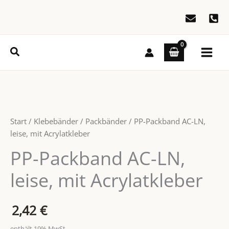
Zum
Inhalt
springen
Suchen
Start
/
Klebebänder
/
Packbänder
/ PP-Packband AC-LN,
leise, mit Acrylatkleber
PP-Packband AC-LN,
leise, mit Acrylatkleber
2,42
€
enthält 19% MwSt.