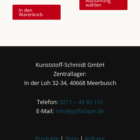
Ausführung
Prod
wählen
In den
weist
Warenkorb
mehr
Vari
auf.
Die
Opti
könn
Kunststoff-Schmidt GmbH
auf
Zentrallager:
der
In der Loh 32-34, 40668 Meerbusch
Produ
gewä
Telefon:
0211 – 49 80 131
werd
E-Mail:
info@gaffatape.de
Produkte
|
Shop
|
Anfrage