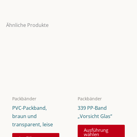
Ähnliche Produkte
Packbänder
Packbänder
PVC-Packband,
339 PP-Band
braun und
„Vorsicht Glas“
transparent, leise
Dies
Ausführung
Dieses
Prod
wählen