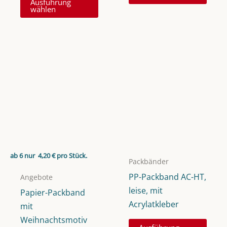
Ausführung
Produkt
weist
wählen
weist
mehr
mehrere
Vari
Varianten
auf.
auf.
Die
Die
Opti
Optionen
könn
können
auf
auf
der
der
Produ
Produktseite
gewä
ab 6 nur
4,20
€
pro Stück.
gewählt
werd
Packbänder
werden
PP-Packband AC-HT,
Angebote
leise, mit
Papier-Packband
Acrylatkleber
mit
Weihnachtsmotiv
Dies