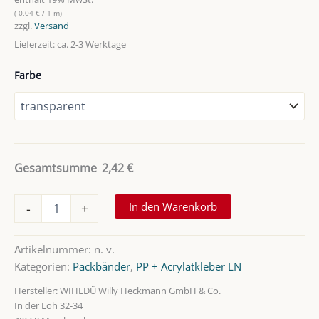
(
0,04
€
/ 1 m)
zzgl.
Versand
Lieferzeit: ca. 2-3 Werktage
Farbe
Gesamtsumme
2,42
€
PP-
In den Warenkorb
-
+
Packband
AC-
LN,
Artikelnummer:
n. v.
leise,
Kategorien:
Packbänder
,
PP + Acrylatkleber LN
mit
Acrylatkleber
Hersteller:
WIHEDÜ Willy Heckmann GmbH & Co.
Menge
In der Loh 32-34