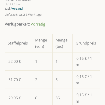
(
0,16
€
/ 1 m)
zzgl.
Versand
Lieferzeit: ca. 2-3 Werktage
Verfügbarkeit:
Vorrätig
Menge
Menge
Staffelpreis
Grundpreis
(von)
(bis)
0,16
€
/ 1
32,00
€
1
1
m
0,16
€
/ 1
31,70
€
2
5
m
0,15
€
/ 1
29,95
€
6
35
m