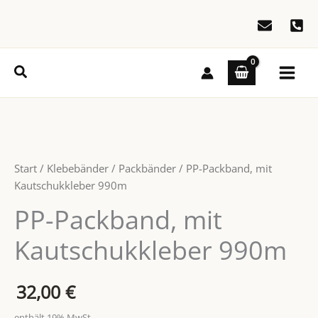
Zum
Inhalt
springen
Suchen
Start
/
Klebebänder
/
Packbänder
/ PP-Packband, mit
Kautschukkleber 990m
PP-Packband, mit
Kautschukkleber 990m
32,00
€
enthält 19% MwSt.