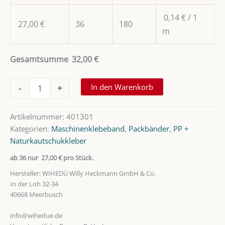
0,14
€
/ 1
27,00
€
36
180
m
Gesamtsumme
32,00
€
PP-
In den Warenkorb
-
+
Packband,
mit
Kautschukkleber
Artikelnummer:
401301
990m
Kategorien:
Maschinenklebeband
,
Packbänder
,
PP +
Menge
Naturkautschukkleber
ab 36 nur
27,00
€
pro Stück.
Hersteller:
WIHEDÜ Willy Heckmann GmbH & Co.
In der Loh 32-34
40668 Meerbusch
info@wihedue.de