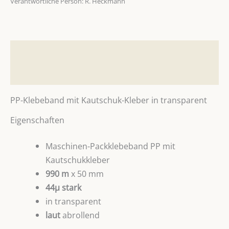
Verantwortliche Person:
R. Heckmann
Beschreibung
Zusätzliche Informationen
PP-Klebeband mit Kautschuk-Kleber in transparent
Eigenschaften
Maschinen-Packklebeband PP mit
Kautschukkleber
990 m
x 50 mm
44µ stark
in transparent
laut
abrollend