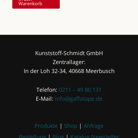
Warenkorb
Kunststoff-Schmidt GmbH
Zentrallager:
In der Loh 32-34, 40668 Meerbusch
Telefon:
0211 – 49 80 131
E-Mail:
info@gaffatape.de
Produkte
|
Shop
|
Anfrage
Bestellung
|
Blog
|
Katalog
Newsletter