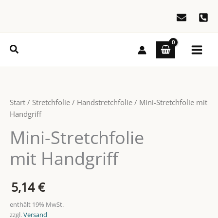
Zum
Inhalt
springen
Suchen
Start
/
Stretchfolie
/
Handstretchfolie
/ Mini-Stretchfolie mit
Handgriff
Mini-Stretchfolie
mit Handgriff
5,14
€
enthält 19% MwSt.
zzgl.
Versand