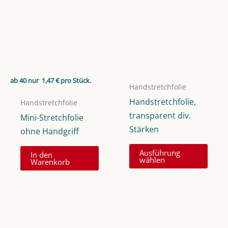
ab 40 nur
1,47
€
pro Stück.
Handstretchfolie
Handstretchfolie,
Handstretchfolie
transparent div.
Mini-Stretchfolie
Stärken
ohne Handgriff
Dies
Ausführung
In den
Prod
wählen
Warenkorb
weist
mehr
Vari
auf.