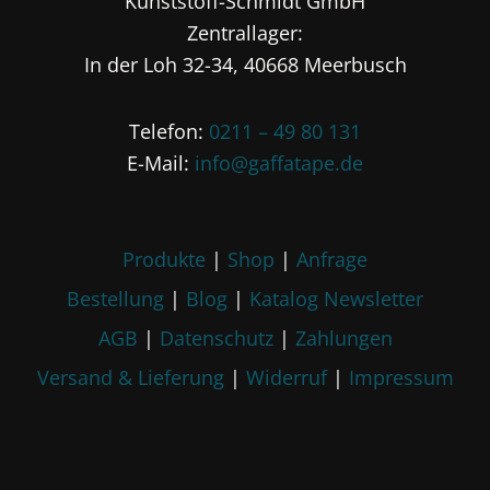
Kunststoff-Schmidt GmbH
Optionen
Zentrallager:
können
auf
In der Loh 32-34, 40668 Meerbusch
der
Produktseite
Telefon:
0211 – 49 80 131
gewählt
E-Mail:
info@gaffatape.de
werden
Produkte
|
Shop
|
Anfrage
Bestellung
|
Blog
|
Katalog
Newsletter
AGB
|
Datenschutz
|
Zahlungen
Versand & Lieferung
|
Widerruf
|
Impressum