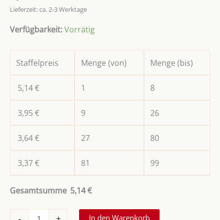
Lieferzeit: ca. 2-3 Werktage
Verfügbarkeit:
Vorrätig
Staffelpreis
Menge (von)
Menge (bis)
5,14
€
1
8
3,95
€
9
26
3,64
€
27
80
3,37
€
81
99
Gesamtsumme
5,14
€
Mini-
In den Warenkorb
-
+