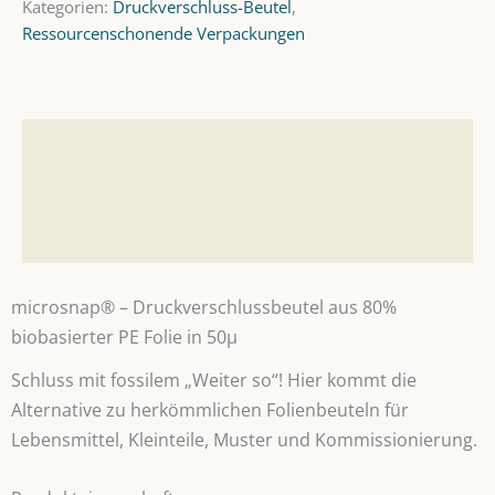
Kategorien:
Druckverschluss-Beutel
,
Menge
Ressourcenschonende Verpackungen
Beschreibung
Zusätzliche Informationen
Produktsicherheit
microsnap® – Druckverschlussbeutel aus 80%
biobasierter PE Folie in 50µ
Schluss mit fossilem „Weiter so“! Hier kommt die
Alternative zu herkömmlichen Folienbeuteln für
Lebensmittel, Kleinteile, Muster und Kommissionierung.