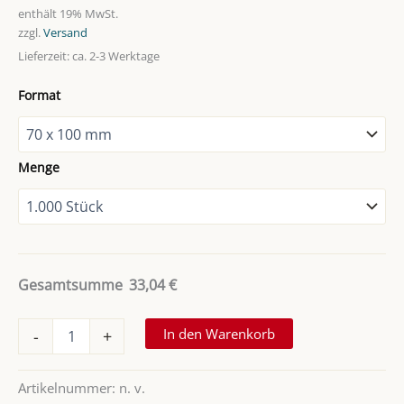
3,30 €
enthält 19% MwSt.
zzgl.
Versand
bis
Lieferzeit: ca. 2-3 Werktage
1.640,95 €
Format
Menge
Gesamtsumme
33,04
€
microsnap®
In den Warenkorb
-
+
–
Druckverschlussbeutel
biobasiert
Artikelnummer:
n. v.
50µ