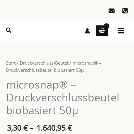
Zum
Inhalt
springen
Suchen
Start
/
Druckverschluss-Beutel
/ microsnap® –
Druckverschlussbeutel biobasiert 50µ
microsnap® –
Druckverschlussbeutel
biobasiert 50µ
Preisspanne:
3,30
€
–
1.640,95
€