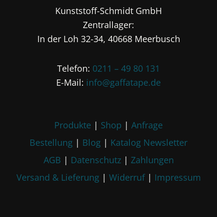
Opti
Kunststoff-Schmidt GmbH
Optionen
könn
können
Zentrallager:
auf
auf
In der Loh 32-34, 40668 Meerbusch
der
der
Produ
Produktseite
Telefon:
0211 – 49 80 131
gewä
gewählt
werd
E-Mail:
info@gaffatape.de
werden
Produkte
|
Shop
|
Anfrage
Bestellung
|
Blog
|
Katalog
Newsletter
AGB
|
Datenschutz
|
Zahlungen
Versand & Lieferung
|
Widerruf
|
Impressum