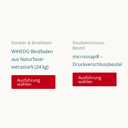
Kordeln & Bindfäden
Druckverschluss-
Beutel
WIHEDÜ Bindfaden
microsnap® –
aus Naturfaser
Druckverschlussbeutel
extrastark (24 kg)
Dies
Dieses
Ausführung
Ausführung
Prod
wählen
Produkt
wählen
weist
weist
mehr
mehrere
Vari
Varianten
auf.
auf.
Die
Die
Opti