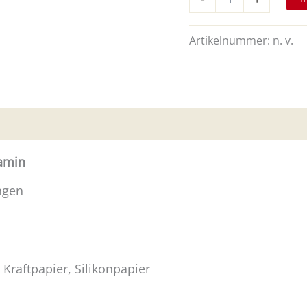
Pergamin
neutral
3
Artikelnummer:
n. v.
Formate
Menge
gamin
ngen
 Kraftpapier, Silikonpapier