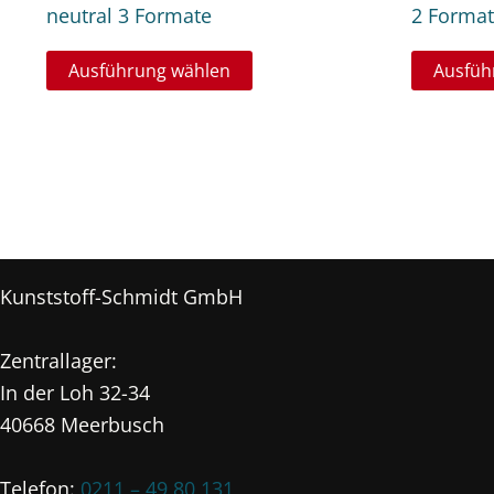
neutral 3 Formate
2 Forma
Dieses
Ausführung wählen
Ausfüh
Produkt
weist
mehrere
Varianten
auf.
Die
Optionen
Kunststoff-Schmidt GmbH
können
auf
Zentrallager:
der
In der Loh 32-34
Produktseite
40668 Meerbusch
gewählt
werden
Telefon:
0211 – 49 80 131