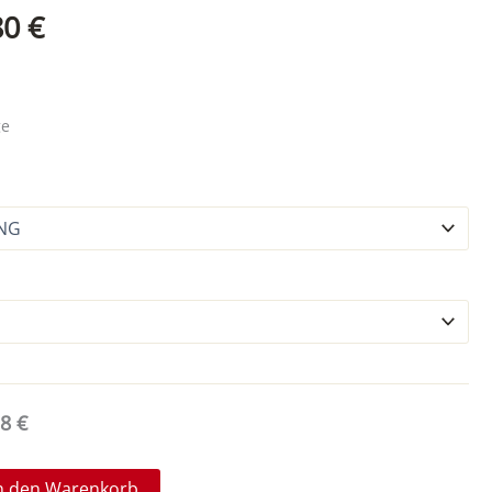
Preisspanne:
80
€
46,40 €
bis
ge
89,80 €
38
€
n den Warenkorb