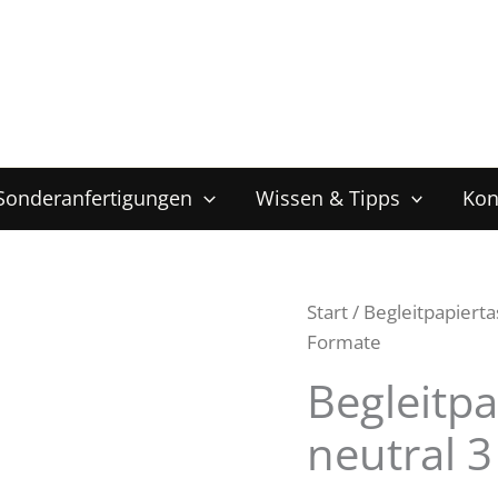
Sonderanfertigungen
Wissen & Tipps
Kon
Start
/
Begleitpapiert
Formate
Begleitp
neutral 