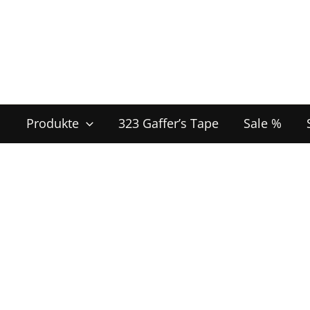
Zum
Inhalt
springen
Produkte
323 Gaffer’s Tape
Sale %